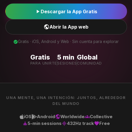
play_arrow
Descargar la App Gratis
public
Abrir la App web
Gratis · iOS, Android y Web · Sin cuenta para explorar
check_circle
Gratis
5 min
Global
PARA UNIRTE
SESIONES
COMUNIDAD
UNA MENTE, UNA INTENCIÓN: JUNTOS, ALREDEDOR
DEL MUNDO
iOS
Android
Worldwide
Collective
public
groups
5-min sessions
432Hz track
Free
self_improvement
graphic_eq
favorite