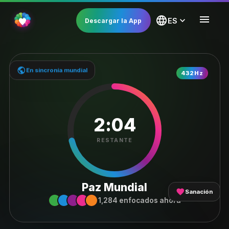
menu
language
expand_more
ES
Descargar la App
public
En sincronía mundial
SESIÓN EN VIVO
432Hz
2:04
RESTANTE
Paz Mundial
favorite
Sanación
1,284 enfocados ahora