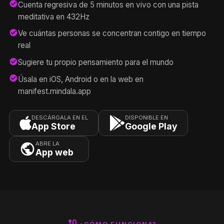
check_circle
Cuenta regresiva de 5 minutos en vivo con una pista
meditativa en 432Hz
check_circle
Ve cuántas personas se concentran contigo en tiempo
real
check_circle
Sugiere tu propio pensamiento para el mundo
check_circle
Úsala en iOS, Android o en la web en
manifest.mindala.app
DESCÁRGALA EN EL
DISPONIBLE EN
App Store
Google Play
ABRE LA
App web