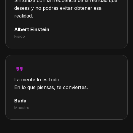
Sintoniza con la frecuencia de la realidad que
deseas y no podrás evitar obtener esa
realidad.
Albert Einstein
Físico
format_quote
La mente lo es todo.
En lo que piensas, te conviertes.
Buda
Maestro